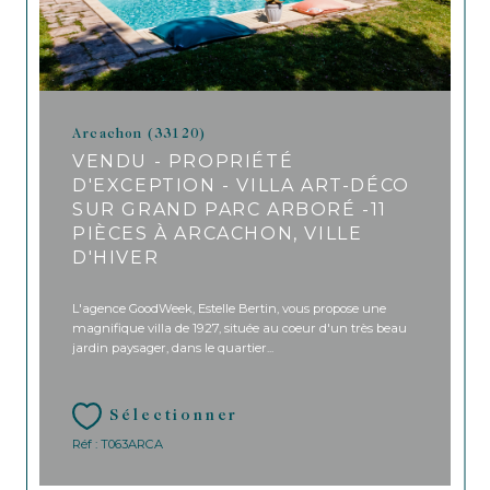
Arcachon (33120)
VENDU - PROPRIÉTÉ
D'EXCEPTION - VILLA ART-DÉCO
SUR GRAND PARC ARBORÉ -11
PIÈCES À ARCACHON, VILLE
D'HIVER
L'agence GoodWeek, Estelle Bertin, vous propose une
magnifique villa de 1927, située au coeur d'un très beau
jardin paysager, dans le quartier...
Sélectionner
Réf : T063ARCA