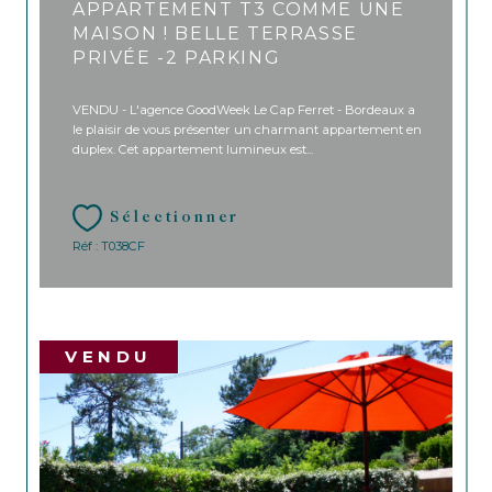
APPARTEMENT T3 COMME UNE
MAISON ! BELLE TERRASSE
PRIVÉE -2 PARKING
VENDU - L'agence GoodWeek Le Cap Ferret - Bordeaux a
le plaisir de vous présenter un charmant appartement en
duplex. Cet appartement lumineux est...
Sélectionner
Réf : T038CF
VENDU