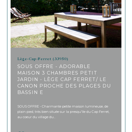
Lège-Cap-Ferret (33950)
SOUS OFFRE - ADORABLE
MAISON 3 CHAMBRES PETIT
JARDIN - LÈGE CAP FERRET/ LE
CANON PROCHE DES PLAGES DU
BASSIN E
SOUS OFFRE - Charmante petite maison lumineuse, de
plain pied, très bien située sur la presqu'île du Cap Ferret,
au coeur du village du...