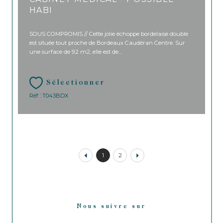
HABI
SOUS COMPROMIS // Cette jolie échoppe bordelaise double
est située tout proche de Bordeaux Caudéran Centre. Sur
une surface de 92 m2, elle est de...
Sélectionner
Réf : T043BDX
1
2
Nous suivre sur