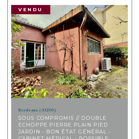
VENDU
Bordeaux (33200)
SOUS COMPROMIS // DOUBLE
ECHOPPE PIERRE PLAIN PIED
JARDIN - BON ÉTAT GÉNÉRAL -
CABINET MÉDICAL - POSSIBLE