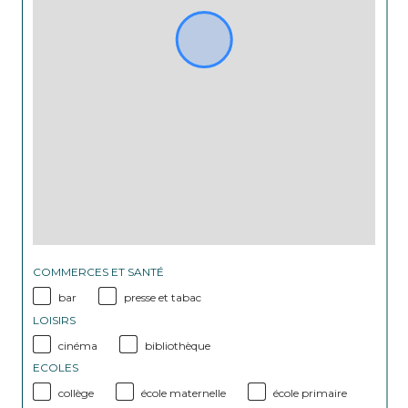
COMMERCES ET SANTÉ
bar
presse et tabac
LOISIRS
cinéma
bibliothèque
ECOLES
collège
école maternelle
école primaire