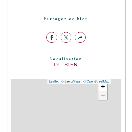
Partager ce bien
Localisation
DU BIEN
Leaflet
|
©
Maps
|
© OpenStreetMap
Jawg
+
−