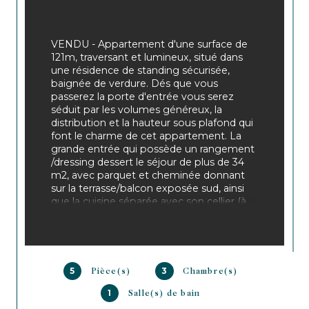
VENDU - Appartement d'une surface de 
121m, traversant et lumineux, situé dans 
une résidence de standing sécurisée, 
baignée de verdure. Dés que vous 
passerez la porte d'entrée vous serez 
séduit par les volumes généreux, la 
distribution et la hauteur sous plafond qui 
font le charme de cet appartement. La 
grande entrée qui possède un rangement 
/dressing dessert le séjour de plus de 34 
m2, avec parquet et cheminée donnant 
sur la terrasse/balcon exposée sud, ainsi 
que la cuisine séparée avec son cellier (à 
rafraichir). Pour la partie nuit, elle distribue 
3 belles chambres avec parquet, une salle 
de bain complète, une salle d'eau et un 
WC individuels. L'ensemble donne sur le 
parc arboré et sécurisé. Une place de 
5
3
Pièce(s)
Chambre(s)
parking souterrain et une chambre de 
service en rdc complètent ce bien de 
1
Salle(s) de bain
grande qualité.