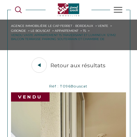
AGENCE IMMOBILIÈRE LE CAP FERRET - BORDEAUX
VENTE
GIRONDE
LE BOUSCAT
APPARTEMENT
T5
VENDU VASTE APPARTEMENT T5 TRAVERSANT ET LUMINEUX 121M2
BALCON TERRASSE PARKING SOUTERRAIN ET CHAMBRE DE
Retour aux résultats
Réf : T096Bouscat
VENDU