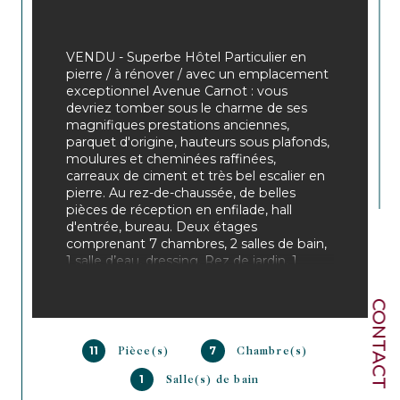
VENDU - Superbe Hôtel Particulier en 
pierre / à rénover / avec un emplacement 
exceptionnel Avenue Carnot : vous 
devriez tomber sous le charme de ses 
magnifiques prestations anciennes, 
parquet d'origine, hauteurs sous plafonds, 
moulures et cheminées raffinées, 
carreaux de ciment et très bel escalier en 
pierre. Au rez-de-chaussée, de belles 
pièces de réception en enfilade, hall 
d'entrée, bureau. Deux étages 
comprenant 7 chambres, 2 salles de bain, 
1 salle d’eau, dressing. Rez de jardin, 1 
grande cuisine, 1 atelier et caves. Un 
charmant jardin sans vis-à-vis avec perron 
CONTACT
complète ce bien à l'adresse recherchée.
11
7
Pièce(s)
Chambre(s)
Une âme....
1
Salle(s) de bain
Proche toutes commodités 