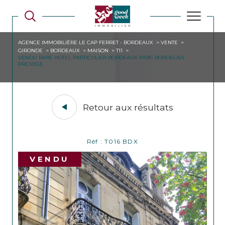
AGENCE IMMOBILIÈRE LE CAP FERRET - BORDEAUX
VENTE
GIRONDE
BORDEAUX
MAISON
T11
VENDU RARE HOTEL PARTICULIER BORDEAUX PARC BORDELAIS
PRESTIGE
Retour aux résultats
Réf : T016 BDX
VENDU