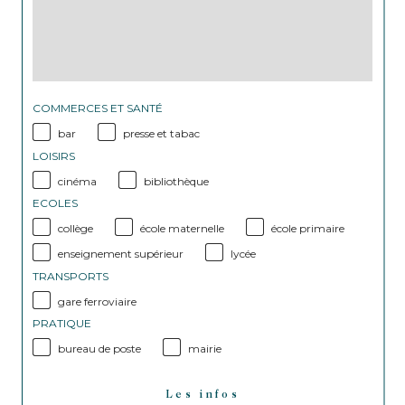
COMMERCES ET SANTÉ
bar
presse et tabac
LOISIRS
cinéma
bibliothèque
ECOLES
collège
école maternelle
école primaire
enseignement supérieur
lycée
TRANSPORTS
gare ferroviaire
PRATIQUE
bureau de poste
mairie
Les infos