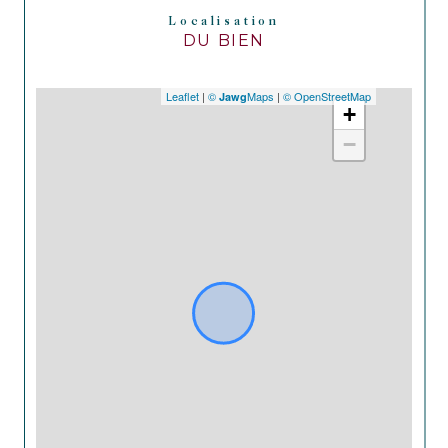
Localisation
DU BIEN
Leaflet
|
©
Maps
|
© OpenStreetMap
Jawg
+
−