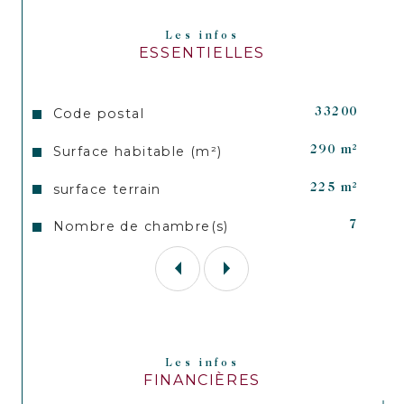
(écoles/commerces/parc) et du futur tram.
Les infos
ESSENTIELLES
Les informations sur les risques auxquels ce bien est 
exposé sont disponibles sur le site 
Géorisques
Caractéristiques
Valeurs
Code postal
33200
Surface habitable (m²)
290 m²
surface terrain
225 m²
Nombre de chambre(s)
7
Les infos
FINANCIÈRES