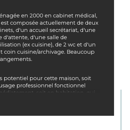
mbre de pièces
nagée en 2000 en cabinet médical, 
e est composée actuellement de deux 
e
Vue s
inets, d'un accueil secrétariat, d'une 
e d'attente, d'une salle de 
isine
ilisation (ex cuisine), de 2 wc et d'un 
it coin cuisine/archivage. Beaucoup 
rangements.
s potentiel pour cette maison, soit 
usage professionnel fonctionnel 
édiatement, soit en habitation, qui 
iterait dans ce cas d'être rénovée 
c possibilité de surélévation. Accès 
ton ou vélo possible à l'arrière du 
iment direct sur jardin.