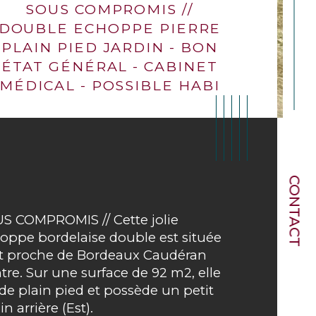
SOUS COMPROMIS //
DOUBLE ECHOPPE PIERRE
PLAIN PIED JARDIN - BON
ÉTAT GÉNÉRAL - CABINET
MÉDICAL - POSSIBLE HABI
CONTACT
S COMPROMIS // Cette jolie 
oppe bordelaise double est située 
t proche de Bordeaux Caudéran 
tre. Sur une surface de 92 m2, elle 
 de plain pied et possède un petit 
ristiques
Valeurs
mbre de chambre(s)
in arrière (Est).