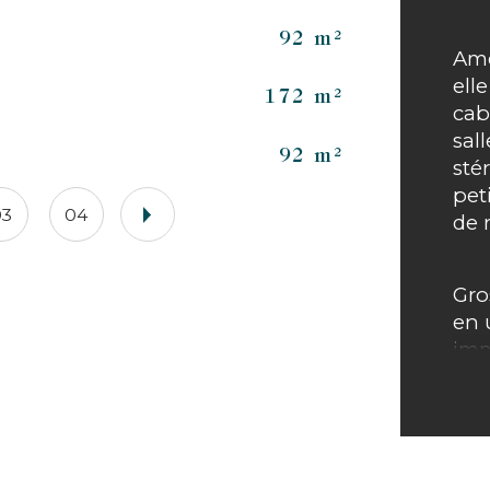
No
92 m²
Amé
ell
Vu
172 m²
cab
sall
Cu
92 m²
stér
pet
03
04
de 
Gro
en 
imm
mér
ave
pie
bât