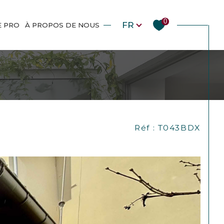
Langue
0
FR
E PRO
À PROPOS DE NOUS
Réf : T043BDX