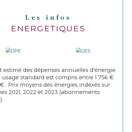
kgCO2/m2/an).
Les infos
 informations sur les risques 
ENERGETIQUES
quels ce bien est exposé sont 
ponibles sur le site Géorisques
 estimé des dépenses annuelles d'énergie
 usage standard est compris entre 1 756 €
 € . Prix moyens des énergies indexés sur
ées 2021, 2022 et 2023 (abonnements
).