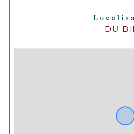
Localis
DU B