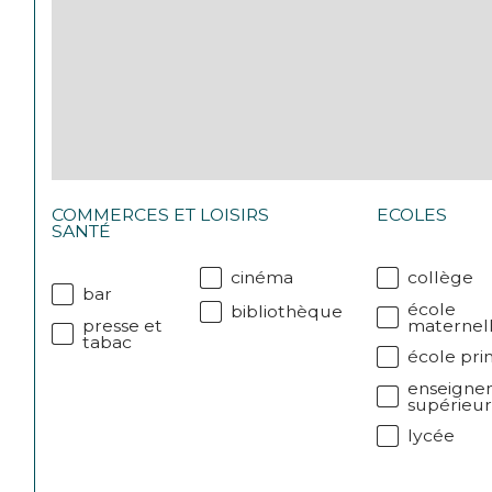
COMMERCES ET
LOISIRS
ECOLES
SANTÉ
cinéma
collège
bar
école
bibliothèque
presse et
maternel
tabac
école pri
enseigne
supérieu
lycée