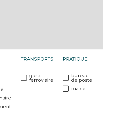
TRANSPORTS
PRATIQUE
gare
bureau
ferroviaire
de poste
mairie
le
maire
ment
r