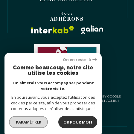
Nous
ADHÉRONS
On en reste là
Comme beaucoup, notre site
utilise les cookies
On aimerait vous accompagner pendant
votre visite.
En poursuivant, vous acceptez l'utilisation des
© 2026 | TOUS DROITS RÉSERVÉS | TRADUCTION POWERED BY GOOGLE |
NOS HONORAIRES
PLAN DU SITE
MENTIONS LÉGALES
ADMIN
cookies par ce site, afin de vous proposer des
NOS LIENS
POLITIQUE RGPD
COOKIES
contenus adaptés et réaliser des statistiques !
PARAMÉTRER
OK POUR MOI !