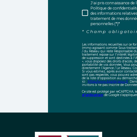
J'ai pris connaissance de 
Politique de confidentialit
des informations relative
traitement de mes donné
personnelles (*)*
* Champ obligatoi
Les informations recueillies sur ce f
Immo agissant comme Sous-traitant d
/ du Réseau qui reste Responsable d
traitement repose sur l'intérêt légi
de suppression et sont destinées à l
», vous disposez des droits d’accès, d
portabilité de vos données. Vous po
directement l’Agence / Le Réseau. Con
Si vous estimez, après avoir contacté
sont pas respectés, vous pouvez adre
de la liste d'opposition au démarcha
ici :
https://www.bloctel.gouv.fr
. Dan
invitons à ne pas inscrire de Données
Ce site est protégé par reCAPTCHA, l
d'utilisation
de Google s'appliquen