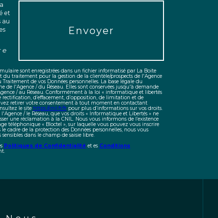
la
é et
s au
Envoyer
es
re
ormulaire sont enregistrées dans un fichier informatisé par La Boite
u traitement pour la gestion de la clientèle/prospects de l'Agence
u Traitement de vos Données personnelles. La base légale du
time de l'Agence / du Réseau. Elles sont conservées jusqu'à demande
'Agence / au Réseau. Conformément à la loi « informatique et libertés
e rectification, d’effacement, d’opposition, de limitation et de
uvez retirer votre consentement à tout moment en contactant
sultez le site
https://cnil.fr/fr
pour plus d’informations sur vos droits.
 l'Agence / le Réseau, que vos droits « Informatique et Libertés » ne
sser une réclamation à la CNIL. Nous vous informons de l’existence
ge téléphonique « Bloctel », sur laquelle vous pouvez vous inscrire
s le cadre de la protection des Données personnelles, nous vous
 sensibles dans le champ de saisie libre.
es
Politiques de Confidentialité
et es
Conditions
t.