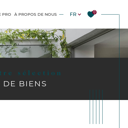
Langue
0
FR
E PRO
À PROPOS DE NOUS
otre sélection
DE BIENS