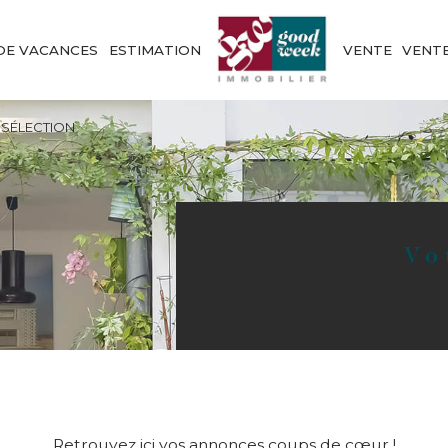
DE VACANCES
ESTIMATION
VENTE
VENT
 SÉLECTION
V
Retrouvez ici vos annonces coups de cœur !