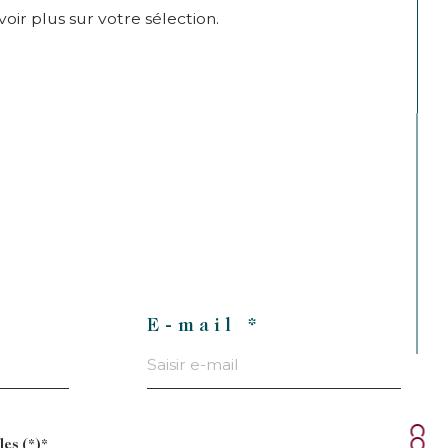
ir plus sur votre sélection.
E-mail *
les (*)*