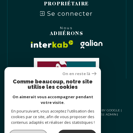
PROPRIÉTAIRE
Se connecter
Nous
ADHÉRONS
On en reste là
Comme beaucoup, notre site
utilise les cookies
On aimerait vous accompagner pendant
votre visite.
En poursuivant, vous acceptez l'utilisation des
© 2026 | TOUS DROITS RÉSERVÉS | TRADUCTION POWERED BY GOOGLE |
NOS HONORAIRES
PLAN DU SITE
MENTIONS LÉGALES
ADMIN
cookies par ce site, afin de vous proposer des
NOS LIENS
POLITIQUE RGPD
COOKIES
contenus adaptés et réaliser des statistiques !