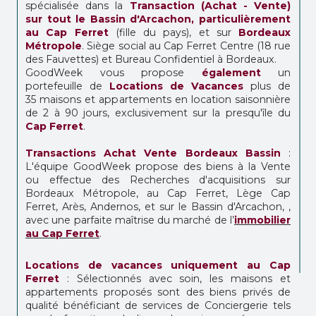
spécialisée dans la
Transaction (Achat - Vente)
sur tout le Bassin d'Arcachon, particulièrement
au Cap Ferret
(fille du pays), et sur
Bordeaux
Métropole
. Siège social au Cap Ferret Centre (18 rue
des Fauvettes) et Bureau Confidentiel à Bordeaux.
GoodWeek vous propose
également
un
portefeuille de
Locations de Vacances
plus de
35 maisons et appartements en location saisonnière
de 2 à 90 jours, exclusivement sur la presqu'île du
Cap Ferret
.
Transactions Achat Vente Bordeaux Bassin
:
L'équipe GoodWeek propose des biens à la Vente
ou effectue des Recherches d'acquisitions sur
Bordeaux Métropole, au Cap Ferret, Lège Cap
Ferret, Arès, Andernos, et sur le Bassin d'Arcachon, ,
avec une parfaite maîtrise du marché de l’
immobilier
au Cap Ferret
.
Locations de vacances uniquement au Cap
Ferret
: Sélectionnés avec soin, les maisons et
appartements proposés sont des biens privés de
qualité bénéficiant de services de Conciergerie tels