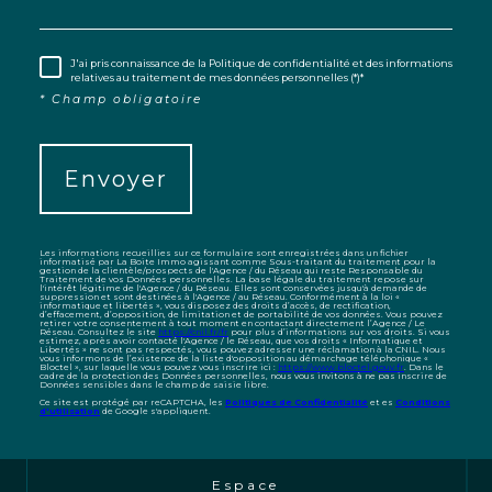
J'ai pris connaissance de la Politique de confidentialité et des informations
relatives au traitement de mes données personnelles (*)*
* Champ obligatoire
Envoyer
Les informations recueillies sur ce formulaire sont enregistrées dans un fichier
informatisé par La Boite Immo agissant comme Sous-traitant du traitement pour la
gestion de la clientèle/prospects de l'Agence / du Réseau qui reste Responsable du
Traitement de vos Données personnelles. La base légale du traitement repose sur
l'intérêt légitime de l'Agence / du Réseau. Elles sont conservées jusqu'à demande de
suppression et sont destinées à l'Agence / au Réseau. Conformément à la loi «
informatique et libertés », vous disposez des droits d’accès, de rectification,
d’effacement, d’opposition, de limitation et de portabilité de vos données. Vous pouvez
retirer votre consentement à tout moment en contactant directement l’Agence / Le
Réseau. Consultez le site
https://cnil.fr/fr
pour plus d’informations sur vos droits. Si vous
estimez, après avoir contacté l'Agence / le Réseau, que vos droits « Informatique et
Libertés » ne sont pas respectés, vous pouvez adresser une réclamation à la CNIL. Nous
vous informons de l’existence de la liste d'opposition au démarchage téléphonique «
Bloctel », sur laquelle vous pouvez vous inscrire ici :
https://www.bloctel.gouv.fr
. Dans le
cadre de la protection des Données personnelles, nous vous invitons à ne pas inscrire de
Données sensibles dans le champ de saisie libre.
Ce site est protégé par reCAPTCHA, les
Politiques de Confidentialité
et es
Conditions
d'utilisation
de Google s'appliquent.
Espace