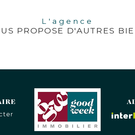
L'agence
US PROPOSE D'AUTRES BI
e
AIRE
A
cter