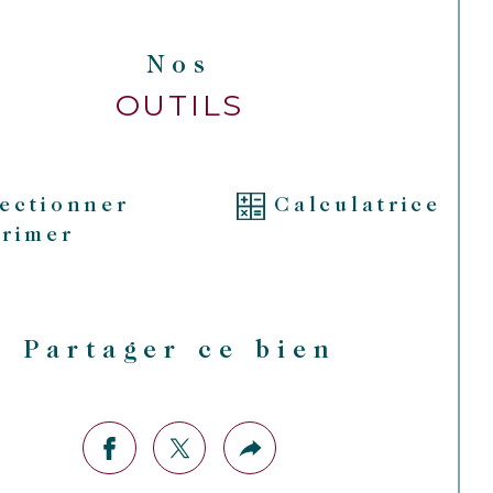
 place de parking, dans le garage 
Nos
vé de l'immeuble, complète ce 
issant appartement idéal pour 
OUTILS
onner dans le centre de Bordeaux ou 
r une investissement locatif dans la 
rre bordelaise.
lectionner
Calculatrice
rimer
ésitez pas à contacter Estelle Bertin 
appy de l'agence GoodWeek pour 
s renseignements ou pour le visiter.
Partager ce bien