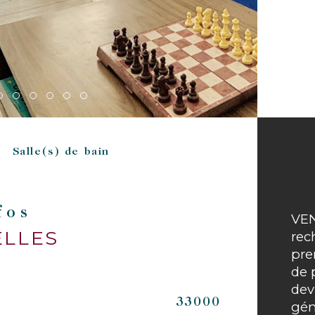
Salle(s) de bain
nfos
VEN
ELLES
rec
pre
de 
dev
Caracté
No
33000
gén