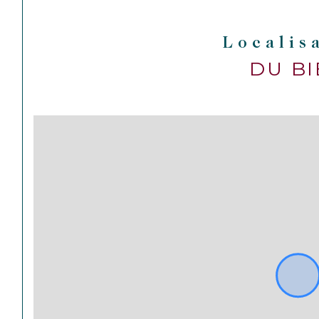
Localis
DU B