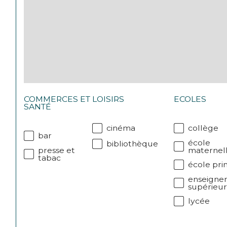
COMMERCES ET
LOISIRS
ECOLES
SANTÉ
cinéma
collège
bar
école
bibliothèque
presse et
maternel
tabac
école pri
enseigne
supérieu
lycée