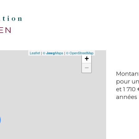
ation
IEN
Leaflet
|
©
Maps
|
© OpenStreetMap
Jawg
+
−
Montant
pour un
et 1 710
années 