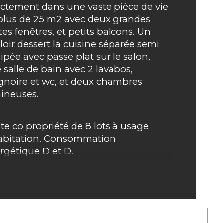
ectement dans une vaste pièce de vie 
age
plus de 25 m2 avec deux grandes 
tes fenêtres, et petits balcons. Un 
loir dessert la cuisine séparée semi 
censeur
ipée avec passe plat sur le salon, 
 salle de bain avec 2 lavabos, 
e
sur rue et place de bels
gnoire et wc, et deux chambres 
ineuses.
ite co propriété de 8 lots à usage 
abitation. Consommation 
rgétique D et D.
voir travaux de raffraichissement 
imés autour de 25 à 30 000 euros 
sseries / peinture ...)