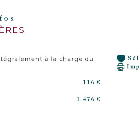
Une
nfos
pri
rav
IÈRES
ray
pou
pie
ntégralement à la charge du
Sé
Imp
N'h
Lat
116 €
tou
1 476 €