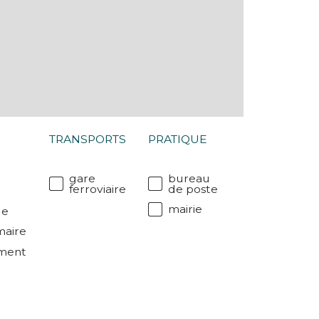
TRANSPORTS
PRATIQUE
gare
bureau
ferroviaire
de poste
mairie
le
maire
ment
r