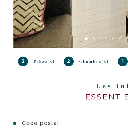
3
2
1
Pièce(s)
Chambre(s)
Les i
ESSENTI
Caractéristiques
Valeurs
Code postal