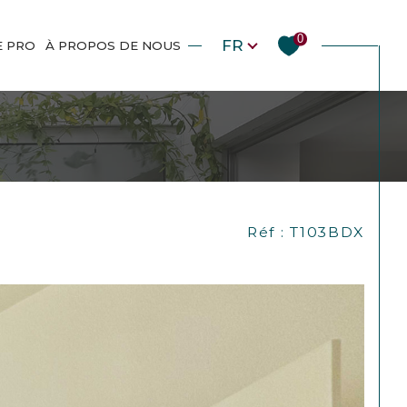
Langue
0
FR
E PRO
À PROPOS DE NOUS
Réf : T103BDX