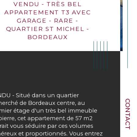
VENDU - TRÈS BEL
APPARTEMENT T3 AVEC
GARAGE - RARE -
QUARTIER ST MICHEL -
BORDEAUX
DU - Situé dans un quartier 
CONTACT
herché de Bordeaux centre, au 
mier étage d'un très bel immeuble 
pierre, cet appartement de 57 m2 
rait vous séduire par ces volumes 
ristiques
Valeurs
mbre de pièces
éreux et proportionnés. Vous entrez 