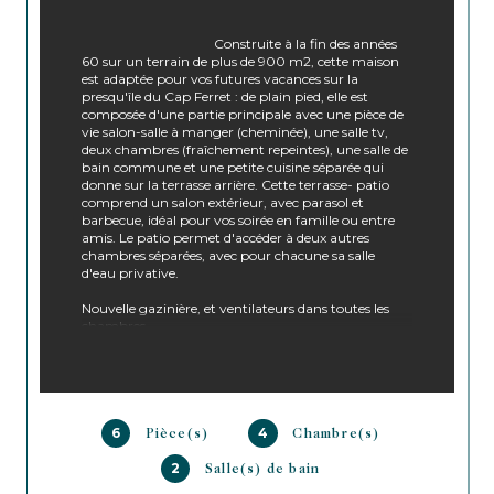
                                        Construite à la fin des années 
60 sur un terrain de plus de 900 m2, cette maison 
est adaptée pour vos futures vacances sur la 
presqu'île du Cap Ferret : de plain pied, elle est 
composée d'une partie principale avec une pièce de 
vie salon-salle à manger (cheminée), une salle tv, 
deux chambres (fraîchement repeintes), une salle de 
bain commune et une petite cuisine séparée qui 
donne sur la terrasse arrière. Cette terrasse- patio 
comprend un salon extérieur, avec parasol et 
barbecue, idéal pour vos soirée en famille ou entre 
amis. Le patio permet d'accéder à deux autres 
chambres séparées, avec pour chacune sa salle 
d'eau privative. 
Nouvelle gazinière, et ventilateurs dans toutes les 
chambres.
Maison proche des plages océans du Truc Vert et du 
centre commerçant de Petit Piquey.

6
4
Pièce(s)
Chambre(s)
2
Salle(s) de bain