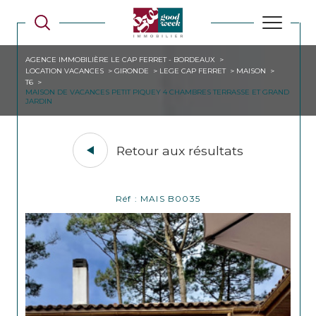
AGENCE IMMOBILIÈRE LE CAP FERRET - BORDEAUX
LOCATION VACANCES
GIRONDE
LEGE CAP FERRET
MAISON
T6
MAISON DE VACANCES PETIT PIQUEY 4 CHAMBRES TERRASSE ET GRAND
JARDIN
Retour aux résultats
Réf : MAIS B0035