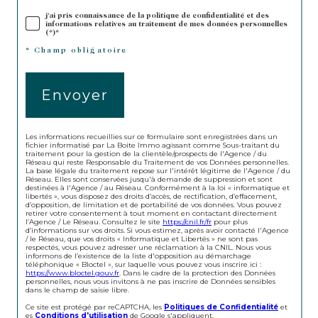
j'ai pris connaissance de la politique de confidentialité et des
informations relatives au traitement de mes données personnelles
(*)*
* Champ obligatoire
Envoyer
Les informations recueillies sur ce formulaire sont enregistrées dans un
fichier informatisé par La Boite Immo agissant comme Sous-traitant du
traitement pour la gestion de la clientèle/prospects de l'Agence / du
Réseau qui reste Responsable du Traitement de vos Données personnelles.
La base légale du traitement repose sur l'intérêt légitime de l'Agence / du
Réseau. Elles sont conservées jusqu'à demande de suppression et sont
destinées à l'Agence / au Réseau. Conformément à la loi « informatique et
libertés », vous disposez des droits d’accès, de rectification, d’effacement,
d’opposition, de limitation et de portabilité de vos données. Vous pouvez
retirer votre consentement à tout moment en contactant directement
l’Agence / Le Réseau. Consultez le site
https://cnil.fr/fr
pour plus
d’informations sur vos droits. Si vous estimez, après avoir contacté l'Agence
/ le Réseau, que vos droits « Informatique et Libertés » ne sont pas
respectés, vous pouvez adresser une réclamation à la CNIL. Nous vous
informons de l’existence de la liste d'opposition au démarchage
téléphonique « Bloctel », sur laquelle vous pouvez vous inscrire ici :
https://www.bloctel.gouv.fr
. Dans le cadre de la protection des Données
personnelles, nous vous invitons à ne pas inscrire de Données sensibles
dans le champ de saisie libre.
Ce site est protégé par reCAPTCHA, les
Politiques de Confidentialité
et
es
Conditions d'utilisation
de Google s'appliquent.