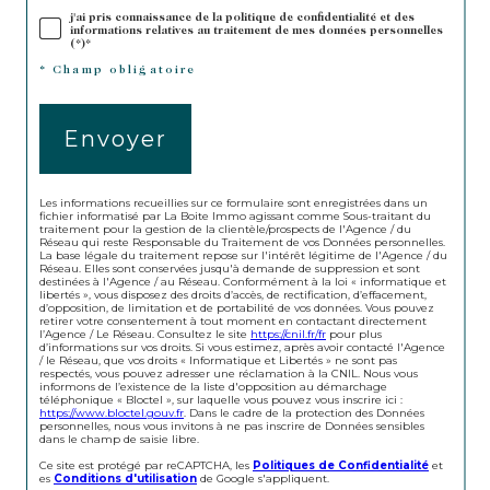
j'ai pris connaissance de la politique de confidentialité et des
informations relatives au traitement de mes données personnelles
(*)*
* Champ obligatoire
Envoyer
Les informations recueillies sur ce formulaire sont enregistrées dans un
fichier informatisé par La Boite Immo agissant comme Sous-traitant du
traitement pour la gestion de la clientèle/prospects de l'Agence / du
Réseau qui reste Responsable du Traitement de vos Données personnelles.
La base légale du traitement repose sur l'intérêt légitime de l'Agence / du
Réseau. Elles sont conservées jusqu'à demande de suppression et sont
destinées à l'Agence / au Réseau. Conformément à la loi « informatique et
libertés », vous disposez des droits d’accès, de rectification, d’effacement,
d’opposition, de limitation et de portabilité de vos données. Vous pouvez
retirer votre consentement à tout moment en contactant directement
l’Agence / Le Réseau. Consultez le site
https://cnil.fr/fr
pour plus
d’informations sur vos droits. Si vous estimez, après avoir contacté l'Agence
/ le Réseau, que vos droits « Informatique et Libertés » ne sont pas
respectés, vous pouvez adresser une réclamation à la CNIL. Nous vous
informons de l’existence de la liste d'opposition au démarchage
téléphonique « Bloctel », sur laquelle vous pouvez vous inscrire ici :
https://www.bloctel.gouv.fr
. Dans le cadre de la protection des Données
personnelles, nous vous invitons à ne pas inscrire de Données sensibles
dans le champ de saisie libre.
Ce site est protégé par reCAPTCHA, les
Politiques de Confidentialité
et
es
Conditions d'utilisation
de Google s'appliquent.