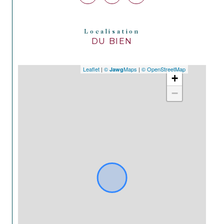
Localisation
DU BIEN
Leaflet
|
©
Maps
|
© OpenStreetMap
Jawg
+
−