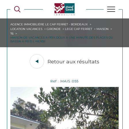
AGENCE IMMOBILIÈRE LE CAP FERRET - BORDEAUX
LOCATION VACANCES
GIRONDE
LEGE CAP FERRET
MAISON
T6
MAISON DE VACANCES A PRIX DOUX A UNE MINUTE DES PLAGES DU
BASSIN A PIED L HERBE
Retour aux résultats
Réf : MAIS 055