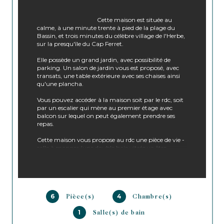
                                        Cette maison est située au 
calme, à une minute trente à pied de la plage du 
Bassin, et trois minutes du célèbre village de l'Herbe, 
sur la presqu'île du Cap Ferret. 
Elle possède un grand jardin, avec possibilité de 
parking. Un salon de jardin vous est proposé, avec 
transats, une table extérieure avec ses chaises ainsi 
qu'une plancha.
Vous pouvez accéder à la maison soit par le rdc, soit 
par un escalier qui mène au premier étage avec 
balcon sur lequel on peut également prendre ses 
repas.
Cette maison vous propose au rdc une pièce de vie - 
salle à manger (une double baie vitrée va être 
installée avant l'été), une buanderie, et deux 
chambres. Une salle d'eau extérieure est à votre 
disposition.
Un escalier intérieur mène au premier étage où 
vous avez une belle pièce de vie salon, salle à 
6
4
Pièce(s)
Chambre(s)
manger ouverte sur le balcon / une cuisine équipée 
avec un cellier / une salle de bain / Deux chambres. 
1
Salle(s) de bain