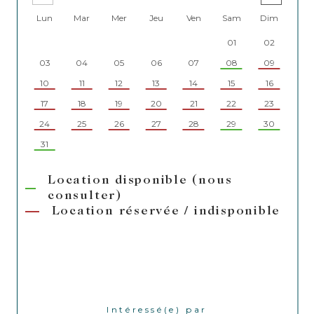
Lun
Mar
Mer
Jeu
Ven
Sam
Dim
Lu
01
02
03
04
05
06
07
08
09
07
10
11
12
13
14
15
16
14
17
18
19
20
21
22
23
21
24
25
26
27
28
29
30
28
31
Location disponible (nous
consulter)
Location réservée / indisponible
Intéressé(e) par