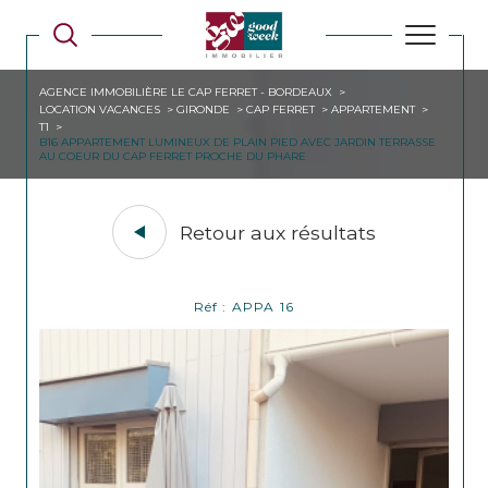
AGENCE IMMOBILIÈRE LE CAP FERRET - BORDEAUX
LOCATION VACANCES
GIRONDE
CAP FERRET
APPARTEMENT
T1
B16 APPARTEMENT LUMINEUX DE PLAIN PIED AVEC JARDIN TERRASSE
AU COEUR DU CAP FERRET PROCHE DU PHARE
Retour aux résultats
Réf : APPA 16