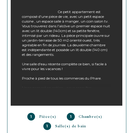
                                        Ce petit appartement est 
composé d'une pièce de vie, avec un petit espace 
cuisine , un espace salle à manger, un coin salon tv. 
Vous trouverez dans l'alcôve un premier espace nuit 
avec un lit double (140cm) et sa petite fenêtre, 
intimisé par un rideau. La pièce principale ouvre sur 
un jardin-terrasse de 50 m2 orienté ouest, très 
agréable en fin de journée. La deuxième chambre 
est indépendante et possède un lit double (140 cm) 
et des rangements. 
Une salle d'eau récente complète ce bien, si facile à 
vivre pour les vacances !
Proche à pied de tous les commerces du Phare.
Linge proposé en option - nous consulter

1
1
Pièce(s)
Chambre(s)
1
Salle(s) de bain