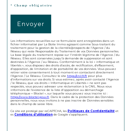
* Champ obligatoire
Envoyer
Les informations recueillies sur ce formulaire sont enregistrées dans un
fichier informatisé par La Boite Immo agissant comme Sous-traitant du
traitement pour la gestion de la clientèle/prospects de l'Agence / du
Réseau qui reste Responsable du Traitement de vos Données personnelles.
La base légale du traitement repose sur l'intérêt légitime de l'Agence / du
Réseau. Elles sont conservées jusqu'à demande de suppression et sont
destinées à l'Agence / au Réseau. Conformément à la loi « informatique et
libertés », vous disposez des droits d’accès, de rectification, d’effacement,
d’opposition, de limitation et de portabilité de vos données. Vous pouvez
retirer votre consentement à tout moment en contactant directement
l’Agence / Le Réseau. Consultez le site
https://cnil.fr/fr
pour plus
d’informations sur vos droits. Si vous estimez, après avoir contacté l'Agence
/ le Réseau, que vos droits « Informatique et Libertés » ne sont pas
respectés, vous pouvez adresser une réclamation à la CNIL. Nous vous
informons de l’existence de la liste d'opposition au démarchage
téléphonique « Bloctel », sur laquelle vous pouvez vous inscrire ici :
https://www.bloctel.gouv.fr
. Dans le cadre de la protection des Données
personnelles, nous vous invitons à ne pas inscrire de Données sensibles
dans le champ de saisie libre.
Ce site est protégé par reCAPTCHA, les
Politiques de Confidentialité
et
es
Conditions d'utilisation
de Google s'appliquent.