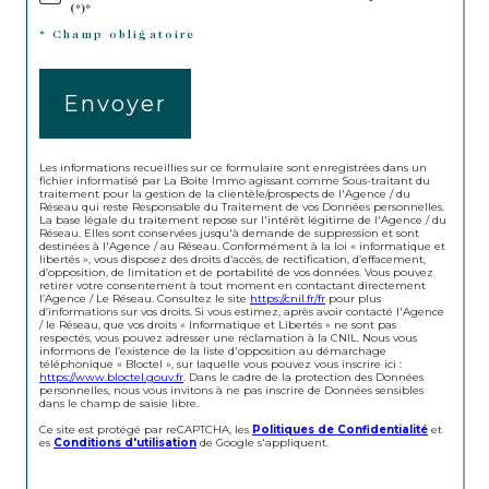
(*)*
* Champ obligatoire
Envoyer
Les informations recueillies sur ce formulaire sont enregistrées dans un
fichier informatisé par La Boite Immo agissant comme Sous-traitant du
traitement pour la gestion de la clientèle/prospects de l'Agence / du
Réseau qui reste Responsable du Traitement de vos Données personnelles.
La base légale du traitement repose sur l'intérêt légitime de l'Agence / du
Réseau. Elles sont conservées jusqu'à demande de suppression et sont
destinées à l'Agence / au Réseau. Conformément à la loi « informatique et
libertés », vous disposez des droits d’accès, de rectification, d’effacement,
d’opposition, de limitation et de portabilité de vos données. Vous pouvez
retirer votre consentement à tout moment en contactant directement
l’Agence / Le Réseau. Consultez le site
https://cnil.fr/fr
pour plus
d’informations sur vos droits. Si vous estimez, après avoir contacté l'Agence
/ le Réseau, que vos droits « Informatique et Libertés » ne sont pas
respectés, vous pouvez adresser une réclamation à la CNIL. Nous vous
informons de l’existence de la liste d'opposition au démarchage
téléphonique « Bloctel », sur laquelle vous pouvez vous inscrire ici :
https://www.bloctel.gouv.fr
. Dans le cadre de la protection des Données
personnelles, nous vous invitons à ne pas inscrire de Données sensibles
dans le champ de saisie libre.
Ce site est protégé par reCAPTCHA, les
Politiques de Confidentialité
et
es
Conditions d'utilisation
de Google s'appliquent.