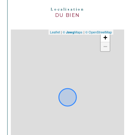
Localisation
DU BIEN
Leaflet
|
©
Maps
|
© OpenStreetMap
Jawg
+
−