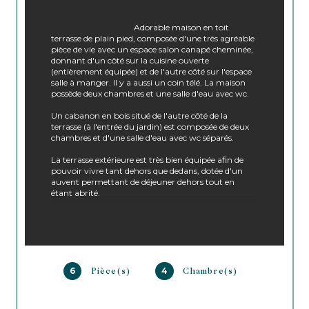
                                        Adorable maison en toit 
terrasse de plain pied, composée d'une très agréable 
pièce de vie avec un espace salon canapé cheminée, 
donnant d'un côté sur la cuisine ouverte 
(entièrement équipée) et de l'autre côté sur l'espace 
salle à manger. Il y a aussi un coin télé. La maison 
possède deux chambres et une salle d'eau avec wc. 
Un cabanon en bois situé de l'autre côté de la 
terrasse (à l'entrée du jardin) est composée de deux 
chambres et d'une salle d'eau avec wc séparés.
La terrasse extérieure est très bien équipée afin de 
pouvoir vivre tant dehors que dedans, dotée d'un 
auvent permettant de déjeuner dehors tout en 
étant abrité. 
Plancha à disposition. Parking possible devant la 
maison pour plusieurs voitures.
Océan à 15 minutes à pied à travers les bois - Plages 
de la Vigne à 5 minutes à pied (seule plage de la 
presqu'île où la baignade est possible à marée haute 
6
4
Pièce(s)
Chambre(s)
comme à marée basse). Piste cyclable à 2 minutes à 
vélo.