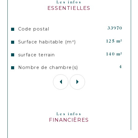
Maison pour 8 personnes maximum. Location du 
Les infos
samedi au samedi en période estivale (juillet et août).
ESSENTIELLES
Vous devriez passer un excellent séjour dans cette 
maison qui est décorée avec beaucoup de goût.

Caractéristiques
Valeurs
Code postal
33970
Surface habitable (m²)
125 m²
surface terrain
140 m²
Nombre de chambre(s)
4
Les infos
FINANCIÈRES