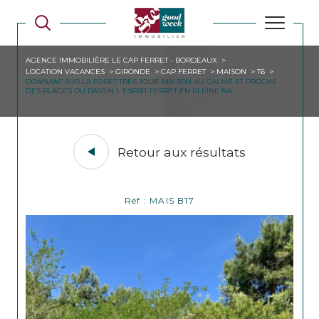
AGENCE IMMOBILIÈRE LE CAP FERRET - BORDEAUX
LOCATION VACANCES
GIRONDE
CAP FERRET
MAISON
T6
DONNANT SUR LA FORET TRES JOLIE MAISON AU CALME ET PROCHE
DES PLAGES DU BASSIN L ESPRIT FERRET EN PLEINE NA
Retour aux résultats
Réf : MAIS B17